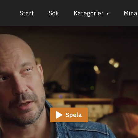
Start
Sök
Kategorier
Mina 
Audiovisuell media
Bild och form
Dans
Musik
Teater
Spela