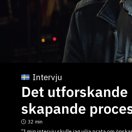
Intervju
Det utforskande 
skapande proces
32 min
”I min intervju skulle jag vilja prata om öns