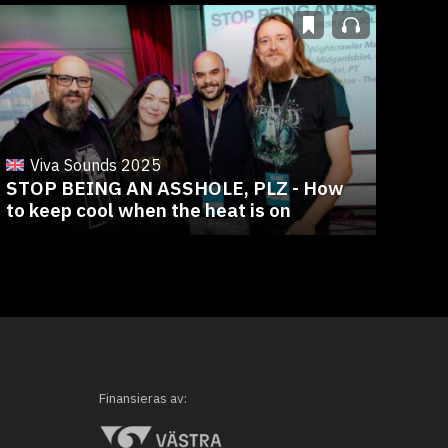
Viva Sounds 2025
V
STOP BEING AN ASSHOLE, PLZ - How
SEL
to keep cool when the heat is on
bra
Finansieras av: