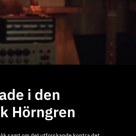
ade i den
k Hörngren
ublik samt om det utforskande kontra det