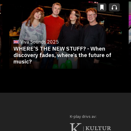
Viva Sounds 2025
WHERE’S THE NEW STUFF? - When
discovery fades, where’s the future of
music?
K-play drivs av: