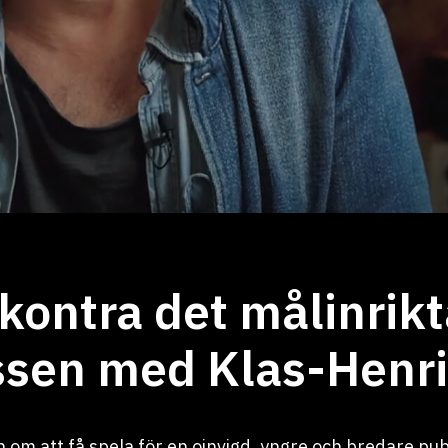
kontra det målinrikt
sen med Klas-Henri
kan om att få spela för en oinvigd, yngre och bredare p