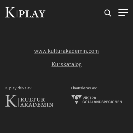
Start
www.kulturakademin.com
Sök
Kurskatalog
Kategorier
Mina favoriter
K-play drivs av:
Finansieras av: