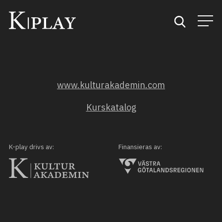
Start
www.kulturakademin.com
Sök
Kurskatalog
Kategorier
Mina favoriter
K-play drivs av:
Finansieras av: