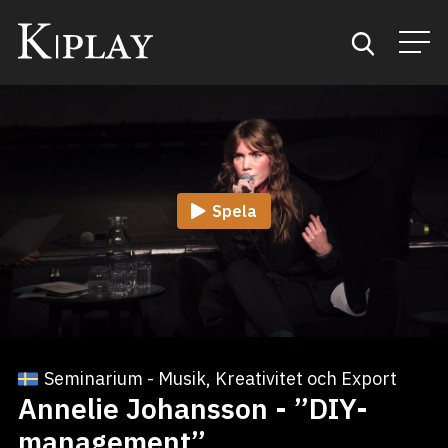
Start
Sök
Spela
Kategorier
Mina favoriter
Seminarium - Musik, Kreativitet och Export
Annelie Johansson - ”DIY-
management”