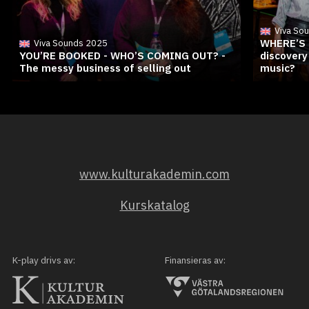
Viva So
WHERE’S 
Viva Sounds 2025
YOU’RE BOOKED - WHO’S COMING OUT? -
discovery
The messy business of selling out
music?
www.kulturakademin.com
Kurskatalog
K-play drivs av:
Finansieras av: