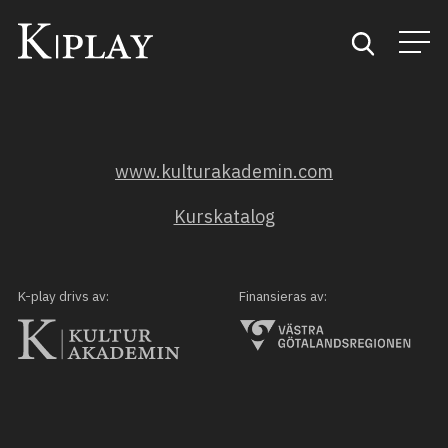
Start
www.kulturakademin.com
Sök
Kurskatalog
Kategorier
Mina favoriter
K-play drivs av:
Finansieras av: