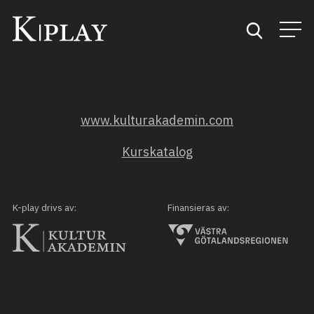
Start
www.kulturakademin.com
Sök
Kurskatalog
Kategorier
Mina favoriter
K-play drivs av:
Finansieras av: