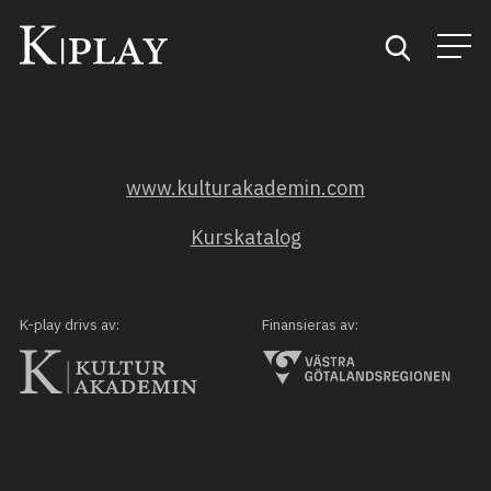
Start
www.kulturakademin.com
Sök
Kurskatalog
Kategorier
Mina favoriter
K-play drivs av:
Finansieras av: