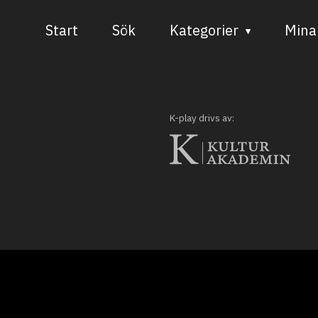
Start
Sök
Kategorier
Mina 
Audiovisuell media
Bild och form
K-play drivs av:
Dans
Musik
Teater