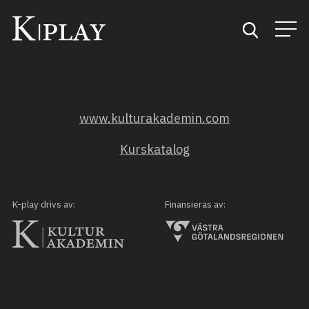
Start
www.kulturakademin.com
Sök
Kurskatalog
Kategorier
Mina favoriter
K-play drivs av:
Finansieras av: