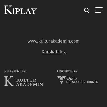
Start
www.kulturakademin.com
Sök
Kurskatalog
Kategorier
Mina favoriter
K-play drivs av:
Finansieras av: