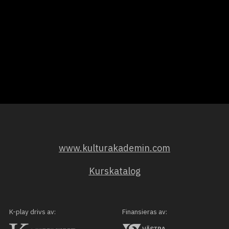
www.kulturakademin.com
Kurskatalog
K-play drivs av:
Finansieras av: