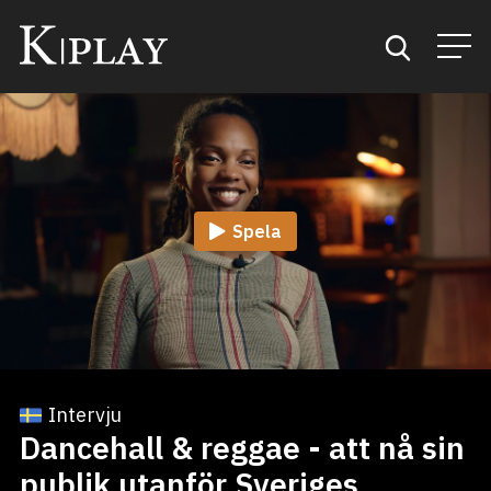
Start
Sök
Spela
Kategorier
Mina favoriter
Intervju
Dancehall & reggae - att nå sin
publik utanför Sveriges