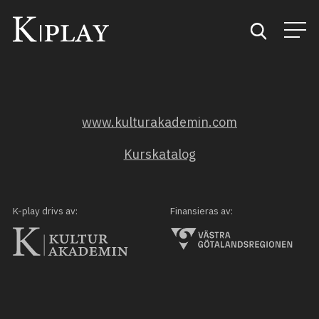
Start
www.kulturakademin.com
Sök
Kurskatalog
Kategorier
Mina favoriter
K-play drivs av:
Finansieras av: