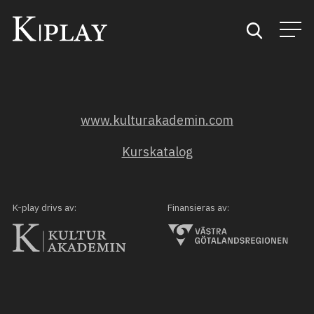
Start
www.kulturakademin.com
Sök
Kurskatalog
Kategorier
Mina favoriter
K-play drivs av:
Finansieras av: