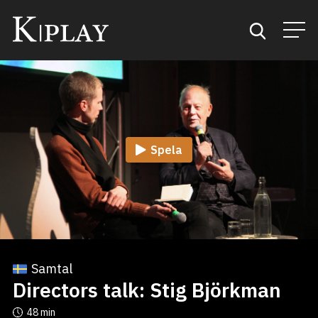
Start
Sök
Spela
Kategorier
Mina favoriter
Samtal
Directors talk: Stig Björkman
48 min