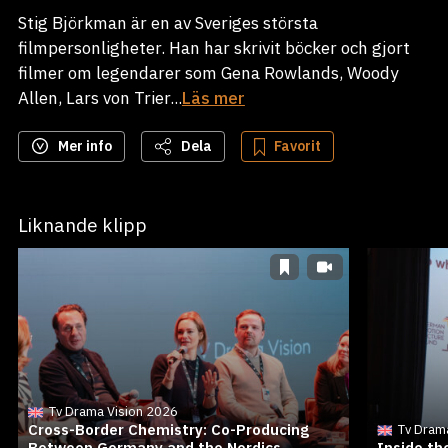
Stig Björkman är en av Sveriges största
filmpersonligheter. Han har skrivit böcker och gjort
filmer om legendarer som Gena Rowlands, Woody
Allen, Lars von Trier...
Läs mer
Mer info
Dela
Favorit
Liknande klipp
Tv Drama Vision 2026
Cross-Border Chemistry: Co-Producing
Tv Dram
Between Germany and the Nordics
Inside t