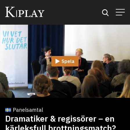
Start
Sök
Spela
Kategorier
Mina favoriter
Panelsamtal
Dramatiker & regissörer – en
kärleksfull brottningsmatch?