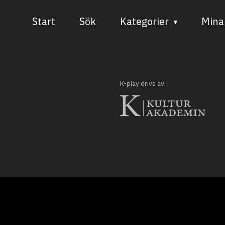
Start
Sök
Kategorier
Mina 
Audiovisuell media
Bild och form
K-play drivs av:
Dans
Musik
Teater