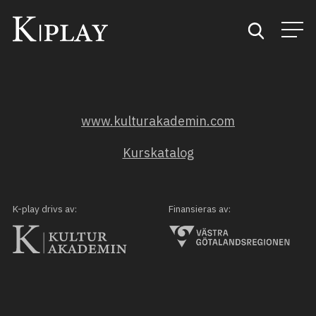
Start
www.kulturakademin.com
Sök
Kurskatalog
Kategorier
Mina favoriter
K-play drivs av:
Finansieras av: