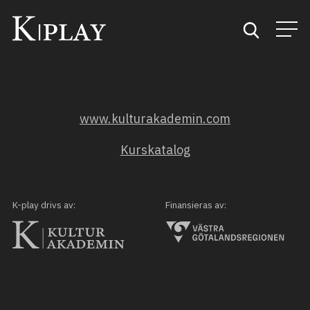
Start
www.kulturakademin.com
Sök
Kurskatalog
Kategorier
Mina favoriter
K-play drivs av:
Finansieras av: