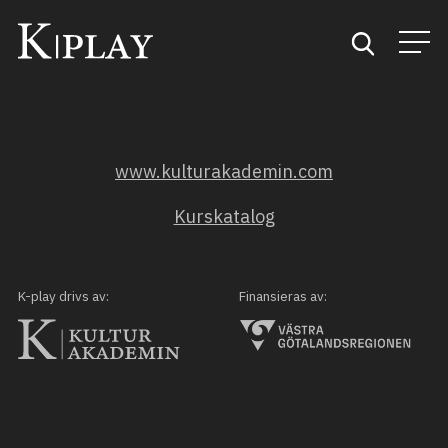
Start
www.kulturakademin.com
Sök
Kurskatalog
Kategorier
Mina favoriter
K-play drivs av:
Finansieras av: