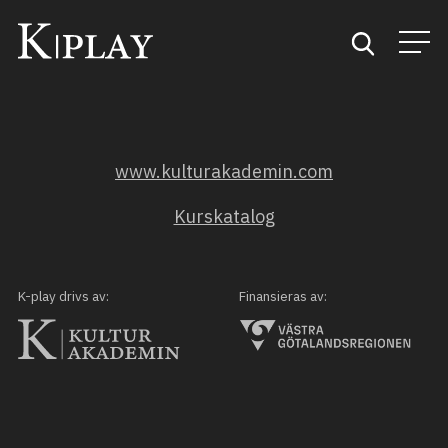
Start
www.kulturakademin.com
Sök
Kurskatalog
Kategorier
Mina favoriter
K-play drivs av:
Finansieras av: