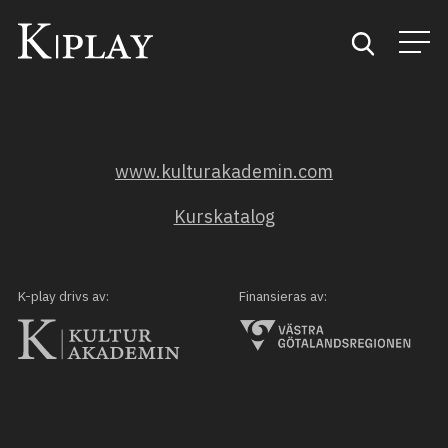
Start
www.kulturakademin.com
Sök
Kurskatalog
Kategorier
Mina favoriter
K-play drivs av:
Finansieras av: