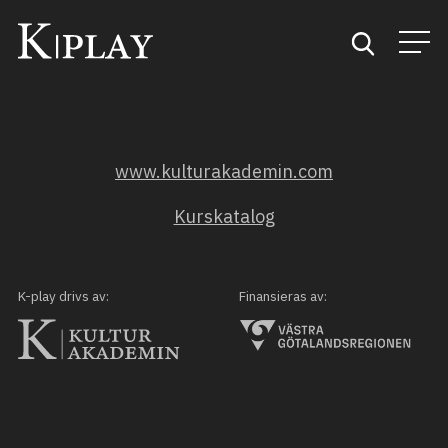
Start
www.kulturakademin.com
Sök
Kurskatalog
Kategorier
Mina favoriter
K-play drivs av:
Finansieras av: