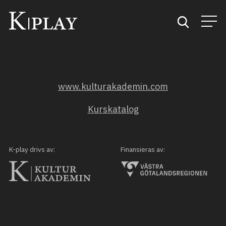
Start
www.kulturakademin.com
Sök
Kurskatalog
Kategorier
Mina favoriter
K-play drivs av:
Finansieras av: