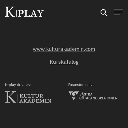
Start
www.kulturakademin.com
Sök
Kurskatalog
Kategorier
Mina favoriter
K-play drivs av:
Finansieras av: