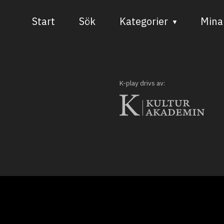
Start
Sök
Kategorier
Mina 
Audiovisuell media
Bild och form
K-play drivs av:
Dans
Musik
Teater