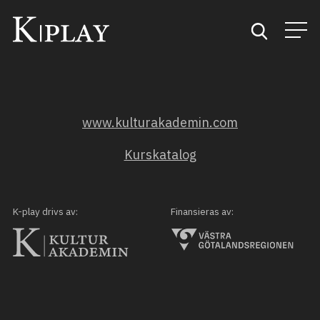
Start
www.kulturakademin.com
Sök
Kurskatalog
Kategorier
Mina favoriter
K-play drivs av:
Finansieras av: