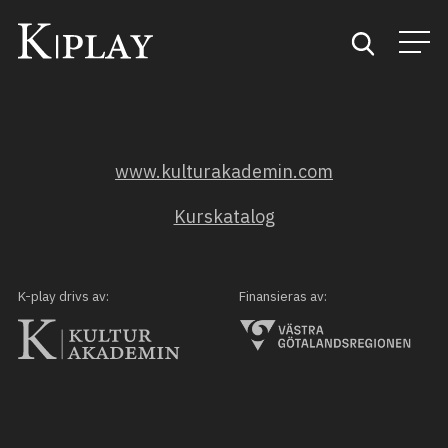
Start
www.kulturakademin.com
Sök
Kurskatalog
Kategorier
Mina favoriter
K-play drivs av:
Finansieras av: