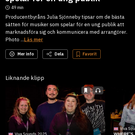
49 min
Producentbyråns Julia Sjönneby tipsar om de bästa
sätten för musiker som spelar för en ung publik att
marknadsföra sig och kommunicera med arrangörer.
Photo ...
Läs mer
Mer info
Dela
Favorit
Liknande klipp
Viva So
WHERE’S 
Viva Sounds 2025