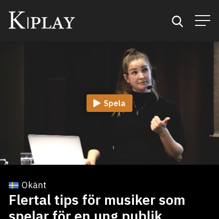
Start
Sök
Spela
Kategorier
Mina favoriter
Okänt
Flertal tips för musiker som
spelar för en ung publik