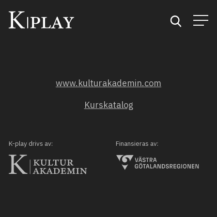
Start
www.kulturakademin.com
Sök
Kurskatalog
Kategorier
Mina favoriter
K-play drivs av:
Finansieras av: