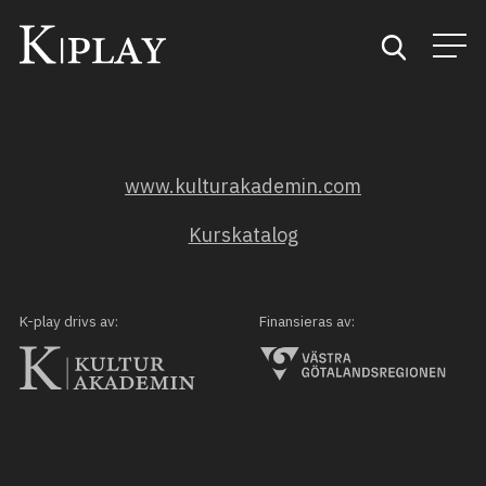
Start
www.kulturakademin.com
Sök
Kurskatalog
Kategorier
Mina favoriter
K-play drivs av:
Finansieras av: