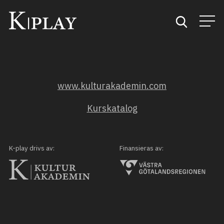
Start
www.kulturakademin.com
Sök
Kurskatalog
Kategorier
Mina favoriter
K-play drivs av:
Finansieras av: