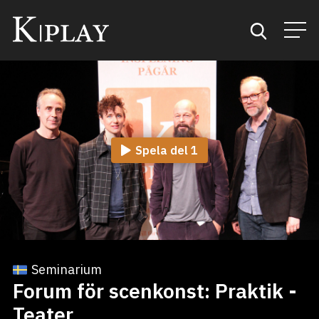
Start
Sök
Spela del 1
Kategorier
Mina favoriter
Seminarium
Forum för scenkonst: Praktik -
Teater