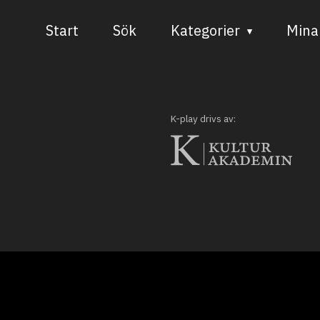
Start
Sök
Kategorier
Mina 
Audiovisuell media
Bild och form
K-play drivs av:
Dans
Musik
Teater