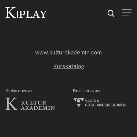
Start
www.kulturakademin.com
Sök
Kurskatalog
Kategorier
Mina favoriter
K-play drivs av:
Finansieras av: