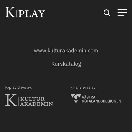
Start
www.kulturakademin.com
Sök
Kurskatalog
Kategorier
Mina favoriter
K-play drivs av:
Finansieras av: