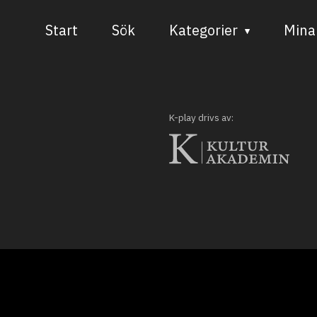
Start
Sök
Kategorier
Mina 
Audiovisuell media
Bild och form
K-play drivs av:
Dans
Musik
Teater