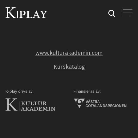
Start
www.kulturakademin.com
Sök
Kurskatalog
Kategorier
Mina favoriter
K-play drivs av:
Finansieras av: