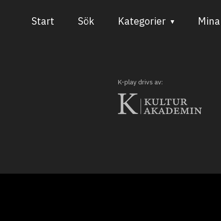
Start
Sök
Kategorier
Mina 
Audiovisuell media
Bild och form
K-play drivs av:
Dans
Musik
Teater