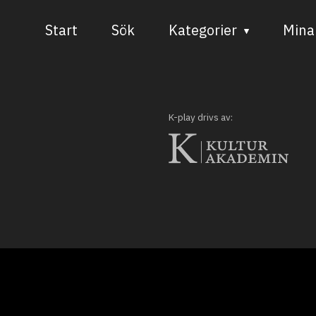
Start
Sök
Kategorier
Mina 
Audiovisuell media
Bild och form
K-play drivs av:
Dans
Musik
Teater