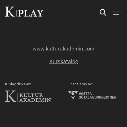
Start
www.kulturakademin.com
Sök
Kurskatalog
Kategorier
Mina favoriter
K-play drivs av:
Finansieras av: