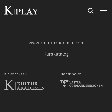
Start
www.kulturakademin.com
Sök
Kurskatalog
Kategorier
Mina favoriter
K-play drivs av:
Finansieras av: