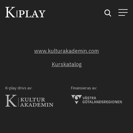
Start
www.kulturakademin.com
Sök
Kurskatalog
Kategorier
Mina favoriter
K-play drivs av:
Finansieras av: