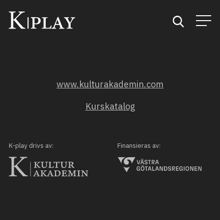
Start
www.kulturakademin.com
Sök
Kurskatalog
Kategorier
Mina favoriter
K-play drivs av:
Finansieras av: