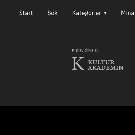
Start
Sök
Kategorier
Mina 
Audiovisuell media
Bild och form
K-play drivs av:
Dans
Musik
Teater