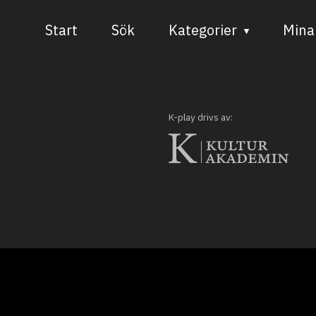
Start
Sök
Kategorier
Mina 
Audiovisuell media
Bild och form
K-play drivs av:
Dans
Musik
Teater