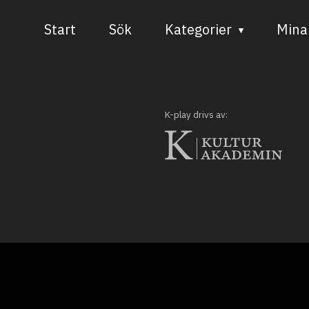
Start
Sök
Kategorier
Mina 
Audiovisuell media
Bild och form
K-play drivs av:
Dans
Musik
Teater