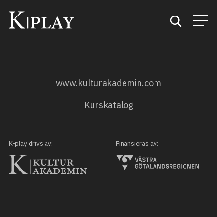
Start
www.kulturakademin.com
Sök
Kurskatalog
Kategorier
Mina favoriter
K-play drivs av:
Finansieras av: