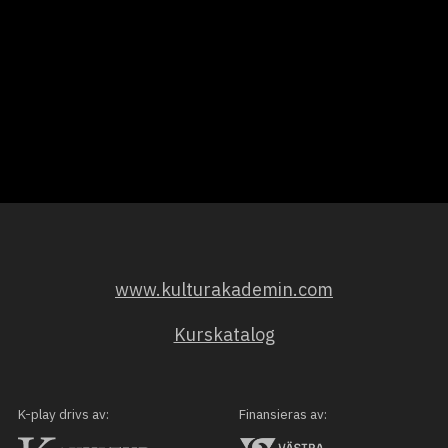
www.kulturakademin.com
Kurskatalog
K-play drivs av:
Finansieras av: