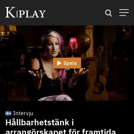
Start
Sök
Spela
Kategorier
Mina favoriter
Intervju
Hållbarhetstänk i
arrangörskapet för framtida