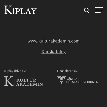
Start
www.kulturakademin.com
Sök
Kurskatalog
Kategorier
Mina favoriter
K-play drivs av:
Finansieras av: