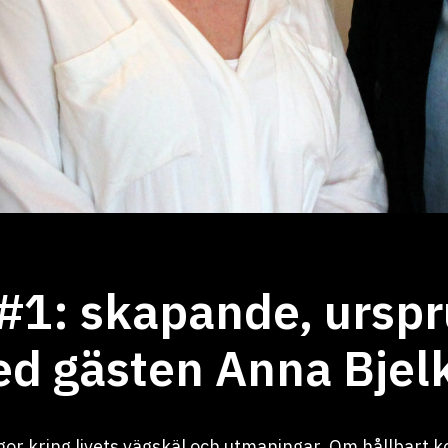
#1: skapande, urspr
d gästen Anna Bjel
or kring livets vägskäl och utmaningar. Om hållbart k