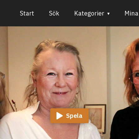
Start
Sök
Kategorier
Mina 
Audiovisuell media
Bild och form
Dans
Musik
Teater
Spela