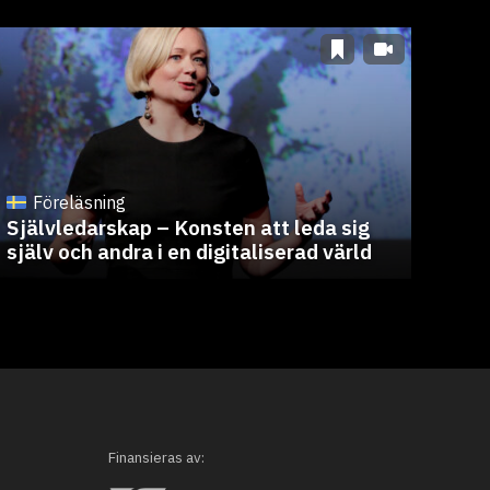
Föreläsning
F
Självledarskap – Konsten att leda sig
Cri
själv och andra i en digitaliserad värld
Sim
Finansieras av: