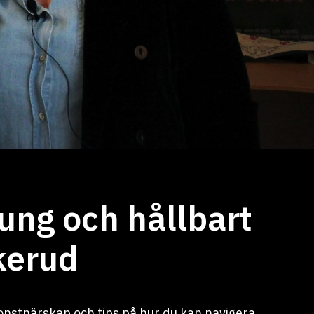
ung och hållbart
kerud
onstnärskap och tips på hur du kan navigera