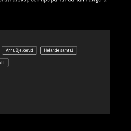
Anna Bjelkerud
Helande samtal
ahl